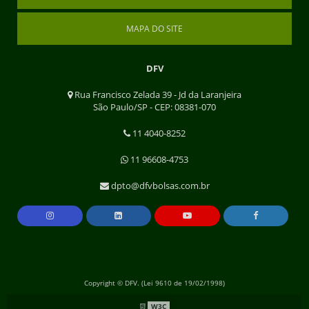
MAPA DO SITE
DFV
Rua Francisco Zelada 39 - Jd da Laranjeira
São Paulo/SP - CEP: 08381-070
11 4040-8252
11 96608-4753
dpto@dfvbolsas.com.br
Copyright © DFV. (Lei 9610 de 19/02/1998)
W3C