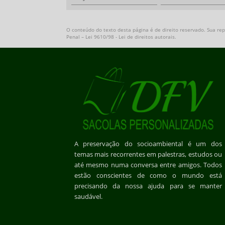
O conteúdo do texto desta página é de direito reservado. Sua repr
Penal –
Lei 9610/98 - Lei de direitos autorais
.
A preservação do socioambiental é um dos
temas mais recorrentes em palestras, estudos ou
até mesmo numa conversa entre amigos. Todos
estão conscientes de como o mundo está
precisando da nossa ajuda para se manter
saudável.