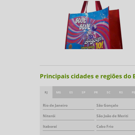
Principais cidades e regiões do
RJ
MG
ES
SP
PR
SC
RS
P
Rio de Janeiro
São Gonçalo
Niterói
São João de Meriti
Itaboraí
Cabo Frio