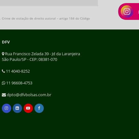
 Crime de violação de direito autoral – artigo 184 do Código
DFV
Rua Francisco Zelada 39 - Jd da Laranjeira
São Paulo/SP - CEP: 08381-070
11 4040-8252
11 96608-4753
dpto@dfvbolsas.com.br