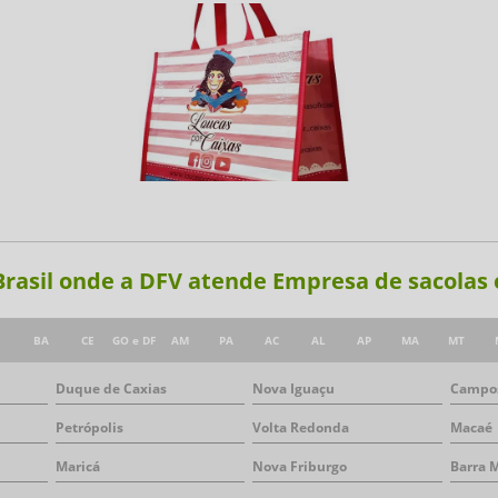
 Brasil onde a DFV atende Empresa de sacolas 
E
BA
CE
GO e DF
AM
PA
AC
AL
AP
MA
MT
Duque de Caxias
Nova Iguaçu
Campos
Petrópolis
Volta Redonda
Macaé
Maricá
Nova Friburgo
Barra 