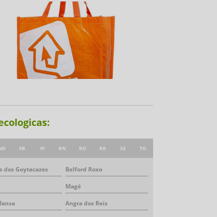
ecologicas:
MS
PB
PI
RN
RO
RR
SE
TO
 dos Goytacazes
Belford Roxo
Magé
Mansa
Angra dos Reis