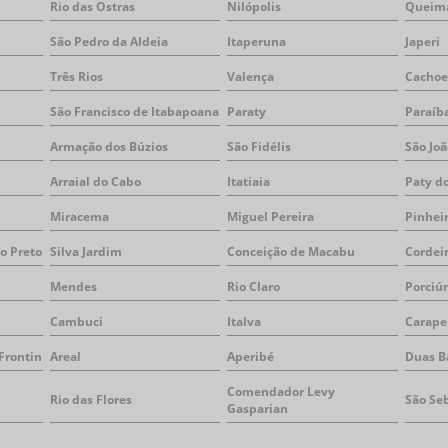
Rio das Ostras
Nilópolis
Queim
São Pedro da Aldeia
Itaperuna
Japeri
Três Rios
Valença
Cachoe
São Francisco de Itabapoana
Paraty
Paraíb
Armação dos Búzios
São Fidélis
São Joã
Arraial do Cabo
Itatiaia
Paty do
Miracema
Miguel Pereira
Pinhei
io Preto
Silva Jardim
Conceição de Macabu
Cordei
Mendes
Rio Claro
Porciú
Cambuci
Italva
Carape
Frontin
Areal
Aperibé
Duas B
Comendador Levy
Rio das Flores
São Seb
Gasparian