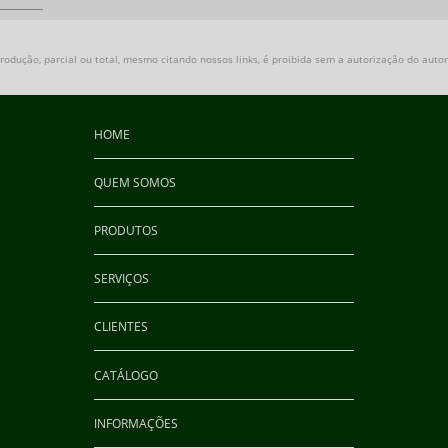
odução, parcial ou total, mesmo citando nossos links, é proibida sem a autorização do autor.
HOME
QUEM SOMOS
PRODUTOS
SERVIÇOS
CLIENTES
CATÁLOGO
INFORMAÇÕES