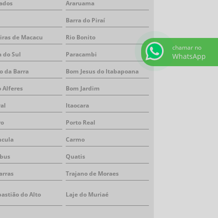
ados
Araruama
Barra do Piraí
iras de Macacu
Rio Bonito
chamar no
a do Sul
Paracambi
WhatsApp
o da Barra
Bom Jesus do Itabapoana
 Alferes
Bom Jardim
ral
Itaocara
ro
Porto Real
ncula
Carmo
bus
Quatis
arras
Trajano de Moraes
astião do Alto
Laje do Muriaé