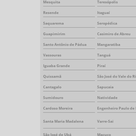
Mesquita
Teresópolis
Resende
Itaguaí
Saquarema
Seropédica
Guapimirim
Casimiro de Abreu
Santo Antônio de Pádua
Mangaratiba
Vassouras
Tanguá
Iguaba Grande
Piraí
Quissamã
São José do Vale do R
Cantagalo
Sapucaia
Sumidouro
Natividade
Cardoso Moreira
Engenheiro Paulo de 
Santa Maria Madalena
Varre-Sai
São José de Ubá
Macuco