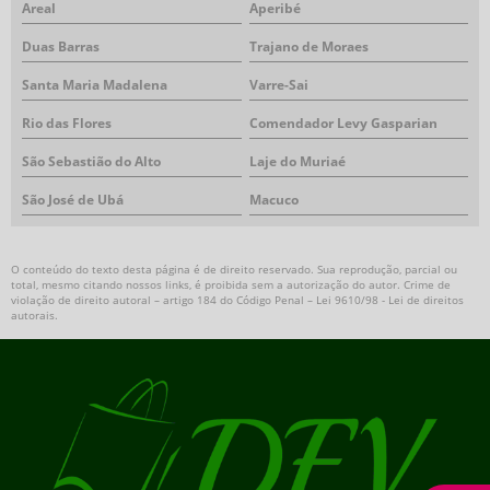
Areal
Aperibé
Duas Barras
Trajano de Moraes
Santa Maria Madalena
Varre-Sai
Rio das Flores
Comendador Levy Gasparian
São Sebastião do Alto
Laje do Muriaé
São José de Ubá
Macuco
O conteúdo do texto desta página é de direito reservado. Sua reprodução, parcial ou
total, mesmo citando nossos links, é proibida sem a autorização do autor. Crime de
violação de direito autoral – artigo 184 do Código Penal –
Lei 9610/98 - Lei de direitos
autorais
.