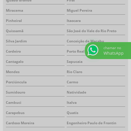
Iguaba Grande
Piraí
Miracema
Miguel Pereira
Pinheiral
Itaocara
Quissamã
São José do Vale do Rio Preto
Silva Jardim
Conceição de Macabu
chamar no
Cordeiro
Porto Real
WhatsApp
Cantagalo
Sapucaia
Mendes
Rio Claro
Porciúncula
Carmo
Sumidouro
Natividade
Cambuci
Italva
Carapebus
Quatis
Cardoso Moreira
Engenheiro Paulo de Frontin