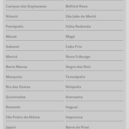
Campos dos Goytacazes
Belford Roxo
Niterói
São João de Meriti
Petrópolis
Volta Redonda
Macaé
Magé
Itaboraí
Cabo Frio
Maricá
Nova Friburgo
Barra Mansa
Angra dos Reis
Mesquita
Teresópolis
Rio das Ostras
Nilópolis
Queimados
Araruama
Resende
Itaguaí
São Pedro da Aldeia
Itaperuna
Japeri
Barra do Piraí