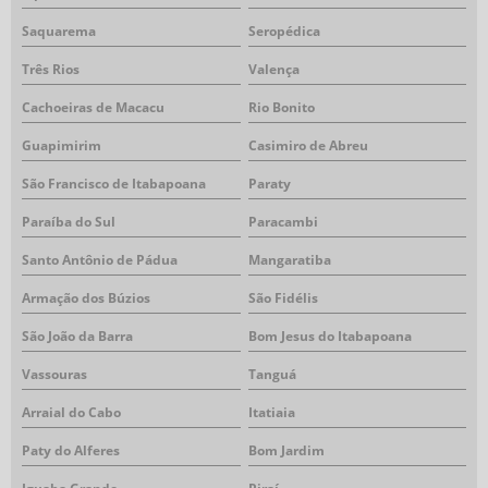
Saquarema
Seropédica
Três Rios
Valença
Cachoeiras de Macacu
Rio Bonito
Guapimirim
Casimiro de Abreu
São Francisco de Itabapoana
Paraty
Paraíba do Sul
Paracambi
Santo Antônio de Pádua
Mangaratiba
Armação dos Búzios
São Fidélis
São João da Barra
Bom Jesus do Itabapoana
Vassouras
Tanguá
Arraial do Cabo
Itatiaia
Paty do Alferes
Bom Jardim