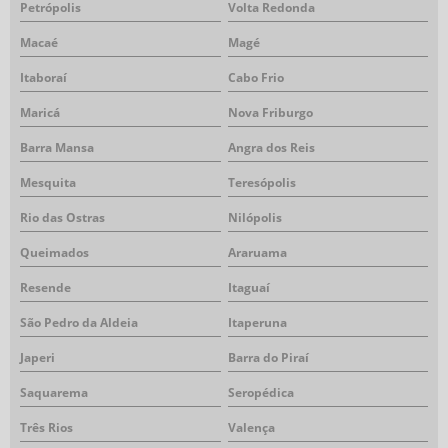
Petrópolis
Volta Redonda
Macaé
Magé
Itaboraí
Cabo Frio
Maricá
Nova Friburgo
Barra Mansa
Angra dos Reis
Mesquita
Teresópolis
Rio das Ostras
Nilópolis
Queimados
Araruama
Resende
Itaguaí
São Pedro da Aldeia
Itaperuna
Japeri
Barra do Piraí
Saquarema
Seropédica
Três Rios
Valença