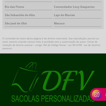
Rio das Flores
Comendador Levy Gasparian
São Sebastião do Alto
Laje do Muriaé
São José de Ubá
Macuco
O conteúdo do texto desta página é de direito reservado. Sua reprodução, parcial ou
total, mesmo citando nossos links, é proibida sem a autorização do autor. Crime de
violação de direito autoral – artigo 184 do Código Penal –
Lei 9610/98 - Lei de direitos
autorais
.