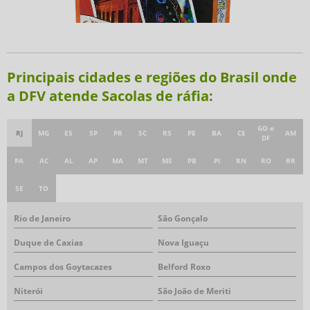
Principais cidades e regiões do Brasil onde
a DFV atende Sacolas de ráfia:
GO e
RJ
MG
ES
SP
PR
SC
RS
PE
BA
CE
AM
DF
PA
AC
AL
AP
MA
MT
MS
PB
PI
RN
RO
RR
SE
TO
Rio de Janeiro
São Gonçalo
Duque de Caxias
Nova Iguaçu
Campos dos Goytacazes
Belford Roxo
Niterói
São João de Meriti