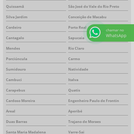
Quissamã
São José do Vale do Rio Preto
Silva Jardim
Conceição de Macabu
Cordeiro
Porto Real
chamar no
WhatsApp
Cantagalo
Sapucaia
Mendes
Rio Claro
Porciúncula
Carmo
Sumidouro
Natividade
Cambuci
Italva
Carapebus
Quatis
Cardoso Moreira
Engenheiro Paulo de Frontin
Areal
Aperibé
Duas Barras
Trajano de Moraes
Santa Maria Madalena
Varre-Sai