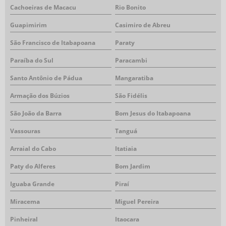
Cachoeiras de Macacu
Rio Bonito
Guapimirim
Casimiro de Abreu
São Francisco de Itabapoana
Paraty
Paraíba do Sul
Paracambi
Santo Antônio de Pádua
Mangaratiba
Armação dos Búzios
São Fidélis
São João da Barra
Bom Jesus do Itabapoana
Vassouras
Tanguá
Arraial do Cabo
Itatiaia
Paty do Alferes
Bom Jardim
Iguaba Grande
Piraí
Miracema
Miguel Pereira
Pinheiral
Itaocara