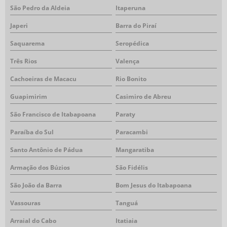
São Pedro da Aldeia
Itaperuna
Japeri
Barra do Piraí
Saquarema
Seropédica
Três Rios
Valença
Cachoeiras de Macacu
Rio Bonito
Guapimirim
Casimiro de Abreu
São Francisco de Itabapoana
Paraty
Paraíba do Sul
Paracambi
Santo Antônio de Pádua
Mangaratiba
Armação dos Búzios
São Fidélis
São João da Barra
Bom Jesus do Itabapoana
Vassouras
Tanguá
Arraial do Cabo
Itatiaia