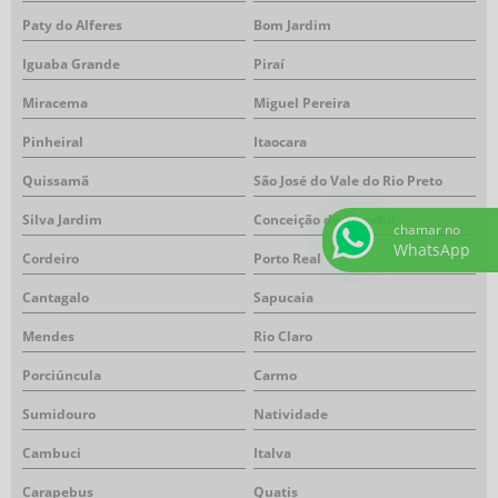
Paty do Alferes
Bom Jardim
Iguaba Grande
Piraí
Miracema
Miguel Pereira
Pinheiral
Itaocara
Quissamã
São José do Vale do Rio Preto
Silva Jardim
Conceição de Macabu
chamar no
WhatsApp
Cordeiro
Porto Real
Cantagalo
Sapucaia
Mendes
Rio Claro
Porciúncula
Carmo
Sumidouro
Natividade
Cambuci
Italva
Carapebus
Quatis