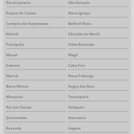
Rio de Janeiro
São Gonçalo
Duque de Caxias
Nova Iguaçu
Campos dos Goytacazes
Belford Roxo
Niterói
São João de Meriti
Petrópolis
Volta Redonda
Macaé
Magé
Itaboraí
Cabo Frio
Maricá
Nova Friburgo
Barra Mansa
Angra dos Reis
Mesquita
Teresópolis
Rio das Ostras
Nilópolis
Queimados
Araruama
Resende
Itaguaí