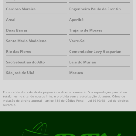
Cardoso Moreira
Engenheiro Paulo de Frontin
Areal
Aperibé
Duas Barras
Trajano de Moraes
Santa Maria Madalena
Varre-Sai
Rio das Flores
Comendador Levy Gasparian
São Sebastião do Alto
Laje do Muriaé
São José de Ubá
Macuco
O conteúdo do texto desta página é de direito reservado. Sua reprodução, parcial ou
total, mesmo citando nossos links, é proibida sem a autorização do autor. Crime de
violação de direito autoral – artigo 184 do Código Penal –
Lei 9610/98 - Lei de direitos
autorais
.