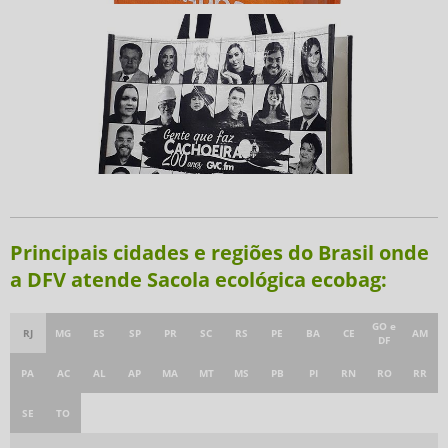
Principais cidades e regiões do Brasil onde
a DFV atende Sacola ecológica ecobag:
GO e
RJ
MG
ES
SP
PR
SC
RS
PE
BA
CE
AM
DF
PA
AC
AL
AP
MA
MT
MS
PB
PI
RN
RO
RR
SE
TO