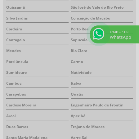
Quissamã
São José do Vale do Rio Preto
Silva Jardim
Conceição de Macabu
Cordeiro
Porto Real
chamar no
WhatsApp
Cantagalo
Sapucaia
Mendes
Rio Claro
Porciúncula
Carmo
Sumidouro
Natividade
Cambuci
Italva
Carapebus
Quatis
Cardoso Moreira
Engenheiro Paulo de Frontin
Areal
Aperibé
Duas Barras
Trajano de Moraes
Santa Maria Madalena
Varre-Sai