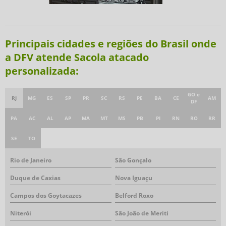
Principais cidades e regiões do Brasil onde
a DFV atende Sacola atacado
personalizada:
GO e
RJ
MG
ES
SP
PR
SC
RS
PE
BA
CE
AM
DF
PA
AC
AL
AP
MA
MT
MS
PB
PI
RN
RO
RR
SE
TO
Rio de Janeiro
São Gonçalo
Duque de Caxias
Nova Iguaçu
Campos dos Goytacazes
Belford Roxo
Niterói
São João de Meriti