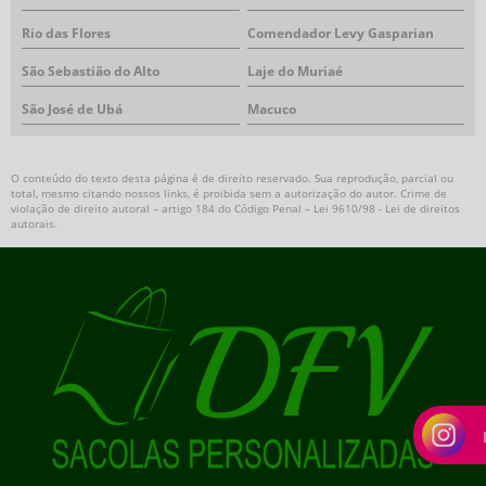
Rio das Flores
Comendador Levy Gasparian
São Sebastião do Alto
Laje do Muriaé
São José de Ubá
Macuco
O conteúdo do texto desta página é de direito reservado. Sua reprodução, parcial ou
total, mesmo citando nossos links, é proibida sem a autorização do autor. Crime de
violação de direito autoral – artigo 184 do Código Penal –
Lei 9610/98 - Lei de direitos
autorais
.