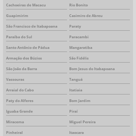
Cachoeiras de Macacu
Rio Bonito
Guapimirim
Casimiro de Abreu
São Francisco de Itabapoana
Paraty
Paraíba do Sul
Paracambi
Santo Antônio de Pádua
Mangaratiba
Armação dos Búzios
São Fidélis
São João da Barra
Bom Jesus do Itabapoana
Vassouras
Tanguá
Arraial do Cabo
Itatiaia
Paty do Alferes
Bom Jardim
Iguaba Grande
Piraí
Miracema
Miguel Pereira
Pinheiral
Itaocara