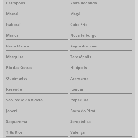
Petrópolis
Volta Redonda
Macaé
Magé
Itaboraí
Cabo Frio
Maricá
Nova Friburgo
Barra Mansa
Angra dos Reis
Mesquita
Teresópolis
Rio das Ostras
Nilópolis
Queimados
Araruama
Resende
Itaguaí
São Pedro da Aldeia
Itaperuna
Japeri
Barra do Piraí
Saquarema
Seropédica
Três Rios
Valença