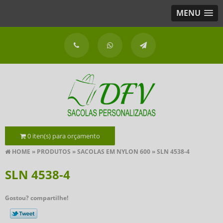
MENU
0
iten(s) para orçamento
HOME
»
PRODUTOS
»
SACOLAS EM NYLON 600
»
SLN 4538-4
SLN 4538-4
Gostou? compartilhe!