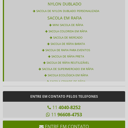
NYLON DUBLADO
SACOLA DE NYLON DUBLADO PERSONALIZADA
SACOLA EM RAFIA
MINI SACOLA DE RÁFIA
SACOLA COLORIDA EM RÁFIA
SACOLA DE MERCADO
SACOLA DE RÁFIA BARATA
SACOLA DE RAFIA PARA EVENTOS
SACOLA DE RÁFIA PRETA
SACOLA DE RÁFIA REUTILIZÁVEL
SACOLA DE SUPERMERCADO EM RÁFIA
SACOLA ECOLÓGICA EM RÁFIA
SACOLA GRANDE DE RÁFIA
SACOLA IMPRESSÃO DIGITAL
SACOLA PARA CESTA BÁSICA
ENTRE EM CONTATO PELOS TELEFONES
SACOLA PARA CESTA DE NATAL
11
4040-8252
SACOLA PERSONALIZADA DE RÁFIA
SACOLA RESISTENTE EM RÁFIA
11
96608-4753
SACOLA RETORNÁVEL PERSONALIZADA
SACOLA EM TNT METALIZADO
ENTRE EM CONTATO