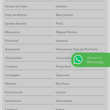
Arraial do Cabo
Itatiaia
Paty do Alferes
Bom Jardim
Iguaba Grande
Piraí
Miracema
Miguel Pereira
Pinheiral
Itaocara
Quissamã
São José do Vale do Rio Preto
chamar no
Silva Jardim
Conceição de Macabu
WhatsApp
Cordeiro
Porto Real
Cantagalo
Sapucaia
Mendes
Rio Claro
Porciúncula
Carmo
Sumidouro
Natividade
Cambuci
Italva