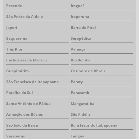
Resende
Itaguaí
São Pedro da Aldeia
Itaperuna
Japeri
Barra do Piraí
Saquarema
Seropédica
Três Rios
Valença
Cachoeiras de Macacu
Rio Bonito
Guapimirim
Casimiro de Abreu
São Francisco de Itabapoana
Paraty
Paraíba do Sul
Paracambi
Santo Antônio de Pádua
Mangaratiba
Armação dos Búzios
São Fidélis
São João da Barra
Bom Jesus do Itabapoana
Vassouras
Tanguá