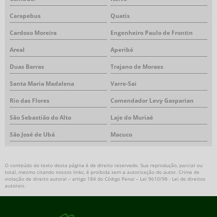
Carapebus
Quatis
Cardoso Moreira
Engenheiro Paulo de Frontin
Areal
Aperibé
Duas Barras
Trajano de Moraes
Santa Maria Madalena
Varre-Sai
Rio das Flores
Comendador Levy Gasparian
São Sebastião do Alto
Laje do Muriaé
São José de Ubá
Macuco
O conteúdo do texto desta página é de direito reservado. Sua reprodução, parcial ou
total, mesmo citando nossos links, é proibida sem a autorização do autor. Crime de
violação de direito autoral – artigo 184 do Código Penal –
Lei 9610/98 - Lei de direitos
autorais
.