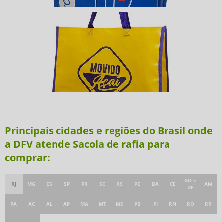
Principais cidades e regiões do Brasil onde
a DFV atende Sacola de rafia para
comprar:
GO e
RJ
MG
ES
SP
PR
SC
RS
PE
BA
CE
AM
DF
PA
AC
AL
AP
MA
MT
MS
PB
PI
RN
RO
RR