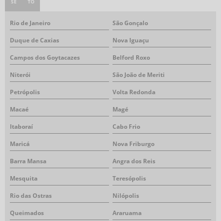
SE
TO
Rio de Janeiro
São Gonçalo
Duque de Caxias
Nova Iguaçu
Campos dos Goytacazes
Belford Roxo
Niterói
São João de Meriti
Petrópolis
Volta Redonda
Macaé
Magé
Itaboraí
Cabo Frio
Maricá
Nova Friburgo
Barra Mansa
Angra dos Reis
Mesquita
Teresópolis
Rio das Ostras
Nilópolis
Queimados
Araruama